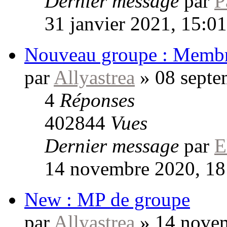
Dernier message
par
P
31 janvier 2021, 15:01
Nouveau groupe : Memb
par
Allyastrea
»
08 septe
4
Réponses
402844
Vues
Dernier message
par
E
14 novembre 2020, 18
New : MP de groupe
par
Allyastrea
»
14 novem