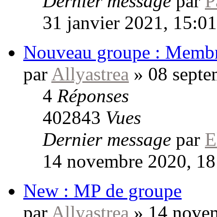
Dernier message
par
P
31 janvier 2021, 15:01
Nouveau groupe : Memb
par
Allyastrea
»
08 septe
4
Réponses
402843
Vues
Dernier message
par
E
14 novembre 2020, 18
New : MP de groupe
par
Allyastrea
»
14 novem