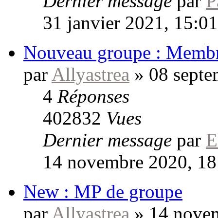
Dernier message
par
P
31 janvier 2021, 15:01
Nouveau groupe : Memb
par
Allyastrea
»
08 septe
4
Réponses
402832
Vues
Dernier message
par
E
14 novembre 2020, 18
New : MP de groupe
par
Allyastrea
»
14 novem