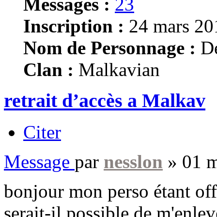
Messages :
23
Inscription :
24 mars 20
Nom de Personnage :
De
Clan :
Malkavian
retrait d’accès a Malkav
Citer
Message
par
nesslon
»
01 m
bonjour mon perso étant off
serait-il possible de m'enlev