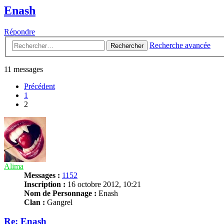
Enash
Répondre
Recherche avancée
Rechercher
11 messages
Précédent
1
2
Alima
Messages :
1152
Inscription :
16 octobre 2012, 10:21
Nom de Personnage :
Enash
Clan :
Gangrel
Re: Enash