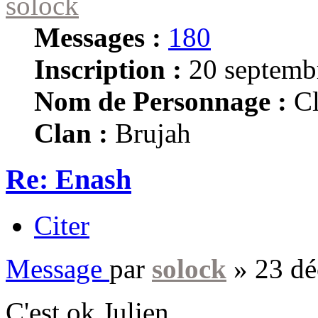
solock
Messages :
180
Inscription :
20 septemb
Nom de Personnage :
Cl
Clan :
Brujah
Re: Enash
Citer
Message
par
solock
»
23 dé
C'est ok Julien