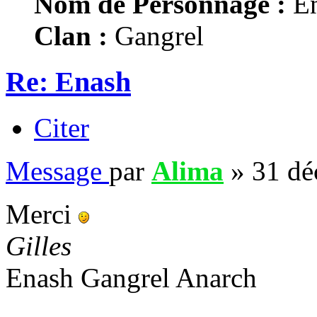
Nom de Personnage :
En
Clan :
Gangrel
Re: Enash
Citer
Message
par
Alima
»
31 dé
Merci
Gilles
Enash Gangrel Anarch