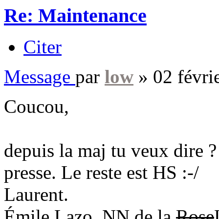
Re: Maintenance
Citer
Message
par
low
»
02 févri
Coucou,
depuis la maj tu veux dire ?
presse. Le reste est HS :-/
Laurent.
Émile Lazo, NN de la
Rose