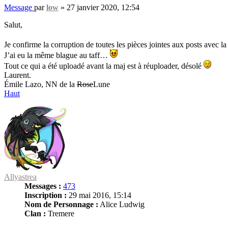
Message
par
low
»
27 janvier 2020, 12:54
Salut,
Je confirme la corruption de toutes les pièces jointes aux posts avec l
J’ai eu la même blague au taff…
Tout ce qui a été uploadé avant la maj est à réuploader, désolé
Laurent.
Émile Lazo, NN de la
Rose
Lune
Haut
Allyastrea
Messages :
473
Inscription :
29 mai 2016, 15:14
Nom de Personnage :
Alice Ludwig
Clan :
Tremere