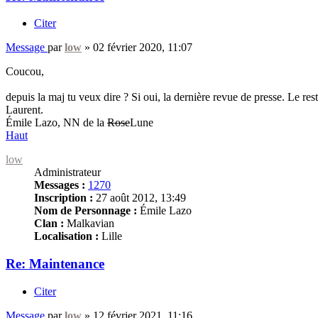
Citer
Message
par
low
»
02 février 2020, 11:07
Coucou,
depuis la maj tu veux dire ? Si oui, la dernière revue de presse. Le rest
Laurent.
Émile Lazo, NN de la
Rose
Lune
Haut
low
Administrateur
Messages :
1270
Inscription :
27 août 2012, 13:49
Nom de Personnage :
Émile Lazo
Clan :
Malkavian
Localisation :
Lille
Re: Maintenance
Citer
Message
par
low
»
12 février 2021, 11:16