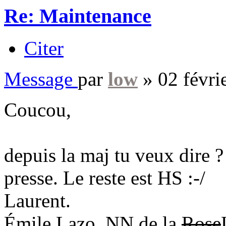
Re: Maintenance
Citer
Message
par
low
»
02 févri
Coucou,
depuis la maj tu veux dire ?
presse. Le reste est HS :-/
Laurent.
Émile Lazo, NN de la
Rose